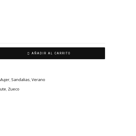
AÑADIR AL CARRITO
Mujer
,
Sandalias
,
Verano
ute
,
Zueco