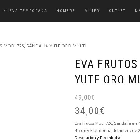
NUEVA TEMPORADA
HOMBRE
MUJER
OUTLET
M
S MOD. 726, SANDALIA YUTE ORO MULTI
EVA FRUTOS 
YUTE ORO M
49,00
€
34,00
€
Eva Frutos Mod. 726, Sandalia en P
4,5 cm y Plataforma delantera de 2
Devolución y Reembolso