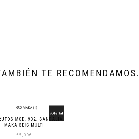
TAMBIÉN TE RECOMENDAMOS
¡Oferta!
RUTOS MOD. 932, SANDALIA
MAKA BEIG MULTI
El
El
Este
55,00
€