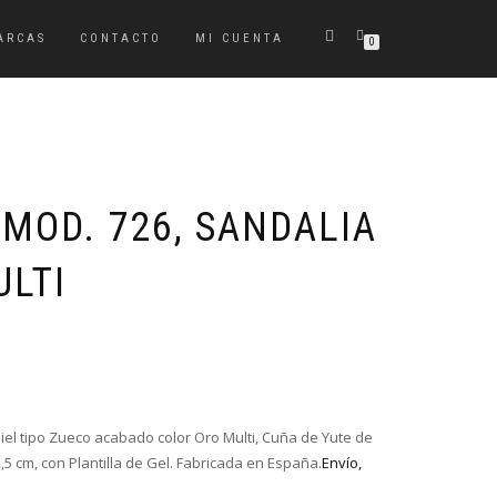
ARCAS
CONTACTO
MI CUENTA
0
MOD. 726, SANDALIA
ULTI
El
El
precio
precio
original
actual
era:
es:
iel tipo Zueco acabado color Oro Multi, Cuña de Yute de
49,00€.
34,00€.
,5 cm, con Plantilla de Gel. Fabricada en España.
Envío,