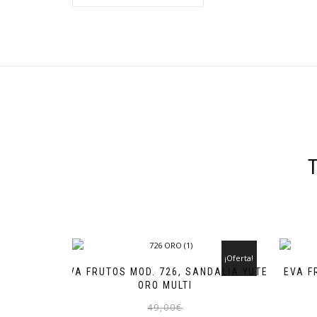
¡Oferta!
EVA FRUTOS MOD. 726, SANDALIA YUTE
EVA F
ORO MULTI
El
El
Este
49,00
€