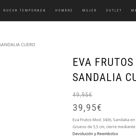
NUEVA TEMPORADA
HOMBRE
MUJER
OUTLET
M
 SANDALIA CUERO
EVA FRUTOS 
SANDALIA C
49,95
€
39,95
€
Eva Frutos Mod. 3436, Sandalia en
Grueso de 5,5 cm, cierre mediante 
Devolución y Reembolso