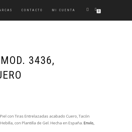
ARCAS
CONTACTO
MI CUENTA
0
MOD. 3436,
UERO
El
El
precio
precio
original
actual
era:
es:
 Piel con Tiras Entrelazadas acabado Cuero, Tacón
49,95€.
39,95€.
Hebilla, con Plantilla de Gel. Hecha en España.
Envío,