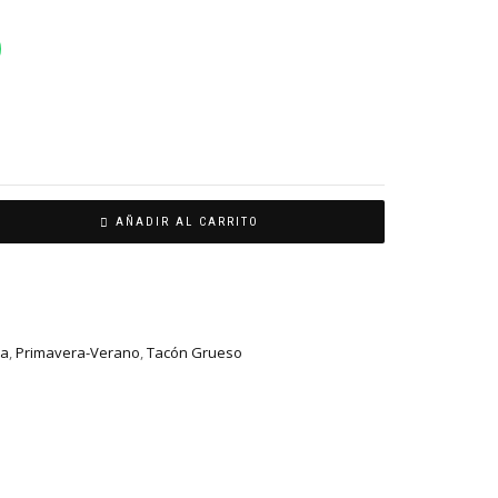
AÑADIR AL CARRITO
la
,
Primavera-Verano
,
Tacón Grueso