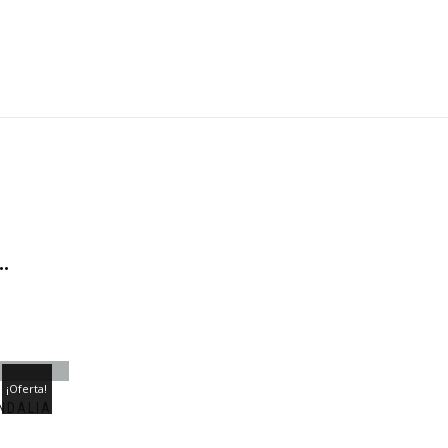
…
¡Oferta!
NDALIA