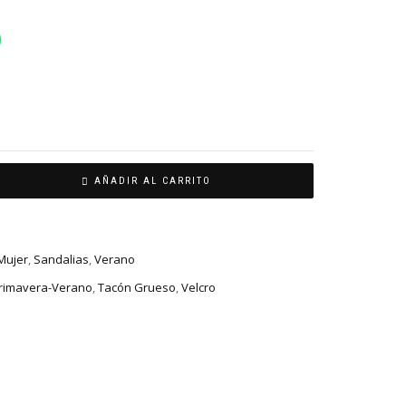
AÑADIR AL CARRITO
Mujer
,
Sandalias
,
Verano
rimavera-Verano
,
Tacón Grueso
,
Velcro