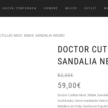
NUEVA TEMPORADA
HOMBRE
MUJER
OUTLET
M
TILLAS MOD. 30604, SANDALIA NEGRO
DOCTOR CUT
SANDALIA N
82,00
€
59,00
€
Doctor Cutillas Mod. 30604, Sandal
Acolchada, Cierre mediante Velcro 
Metálico en Pala. Hecha en Españ