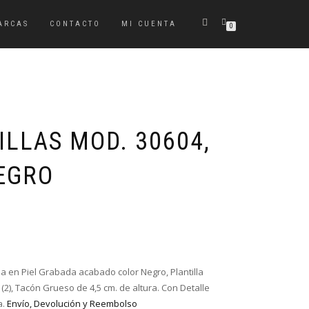
ARCAS
CONTACTO
MI CUENTA
0
ILLAS MOD. 30604,
EGRO
El
El
precio
precio
original
actual
era:
es:
ia en Piel Grabada acabado color Negro, Plantilla
82,00€.
59,00€.
(2), Tacón Grueso de 4,5 cm. de altura. Con Detalle
a.
Envío, Devolución y Reembolso