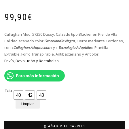
99,90
€
Callaghan Mod. 57250 Dussy, Calzado tipo Blucher en Piel de Alta
Calidad acabado color
Groenlandia Negro
, Cierre mediante Cordones,
con «
Callaghan Adaptaction
« y »
Tecnología Adaptlite
«, Plantilla
Extraible, Forro Transpirable, Antibacteriano y Antiolor.
Envío, Devolución y Reembolso
Para más información
Talla
40
42
43
Limpiar
AÑADIR AL CARRITO