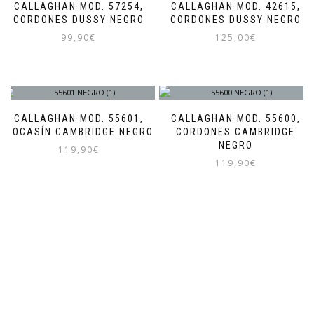
CALLAGHAN MOD. 57254,
CALLAGHAN MOD. 42615,
CORDONES DUSSY NEGRO
CORDONES DUSSY NEGRO
99,90
€
125,00
€
Este
Este
producto
producto
tiene
tiene
múltiples
múltiples
variantes.
variantes.
CALLAGHAN MOD. 55601,
CALLAGHAN MOD. 55600,
Las
Las
MOCASÍN CAMBRIDGE NEGRO
CORDONES CAMBRIDGE
opciones
opciones
NEGRO
119,90
€
se
se
119,90
€
pueden
pueden
Este
Este
elegir
elegir
producto
producto
en
en
tiene
tiene
la
la
múltiples
múltiples
página
página
variantes.
variantes.
de
de
Las
Las
producto
producto
opciones
opciones
se
se
pueden
pueden
elegir
elegir
en