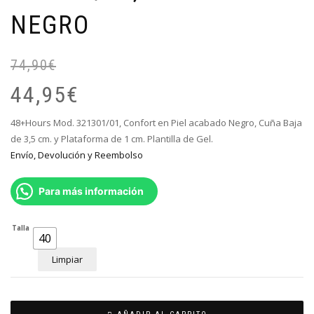
NEGRO
74,90
€
El
El
pr
pr
44,95
€
or
ac
er
es
48+Hours Mod. 321301/01, Confort en Piel acabado Negro, Cuña Baja
74
44
de 3,5 cm. y Plataforma de 1 cm. Plantilla de Gel.
Envío, Devolución y Reembolso
Para más información
Talla
40
Limpiar