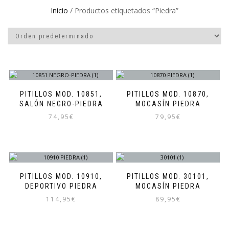
Inicio
/ Productos etiquetados “Piedra”
PITILLOS MOD. 10851,
PITILLOS MOD. 10870,
SALÓN NEGRO-PIEDRA
MOCASÍN PIEDRA
74,95
€
79,95
€
Este
Este
producto
producto
tiene
tiene
múltiples
múltiples
variantes.
variantes.
PITILLOS MOD. 10910,
PITILLOS MOD. 30101,
Las
Las
DEPORTIVO PIEDRA
MOCASÍN PIEDRA
opciones
opciones
114,95
€
89,95
€
se
se
pueden
pueden
Este
Este
elegir
elegir
producto
producto