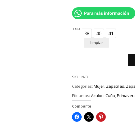
Para más información
Talla
38
40
41
Limpiar
SKU:
N/D
Categorías:
Mujer
,
Zapatillas
,
Zapa
Etiquetas:
Azulón
,
Cuña
,
Primaver
Comparte