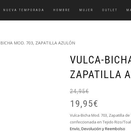
NUEVA TEMPORADA
HOMBRE
MUJER
OUTLET
M
-BICHA MOD. 703, ZAPATILLA AZULÓN
VULCA-BICHA
ZAPATILLA 
24,95
€
19,95
€
Vulca-Bicha Mod. 703, Zapatilla de
confeccionada en Tejido Rizo/Toa
Envío, Devolución y Reembolso