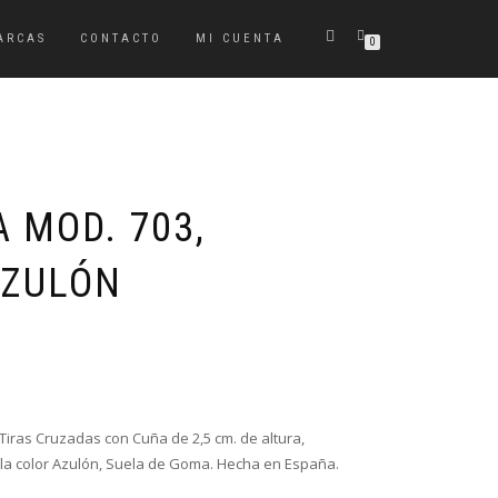
ARCAS
CONTACTO
MI CUENTA
0
 MOD. 703,
AZULÓN
El
El
precio
precio
original
actual
era:
es:
 Tiras Cruzadas con Cuña de 2,5 cm. de altura,
24,95€.
19,95€.
lla color Azulón, Suela de Goma. Hecha en España.