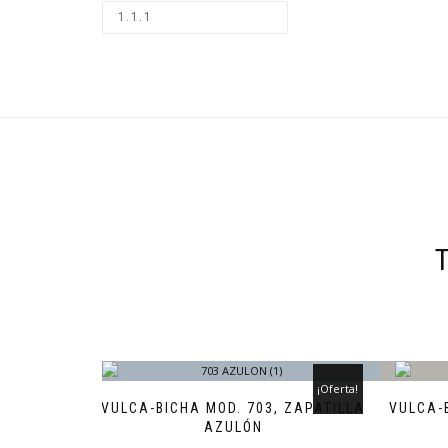
¡Oferta!
VULCA-BICHA MOD. 703, ZAPATILLA
VULCA-
AZULÓN