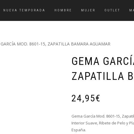
NUEVA TEMPORADA
HOMBRE
MUJER
OUTLET
M
 GARCÍA MOD. 8601-15, ZAPATILLA BAMARA AGUAMAR
GEMA GARCÍA
ZAPATILLA 
24,95
€
Gema García Mod. 8601-15, Zapati
Interior Suave, Ribete de Pelo y P
España.