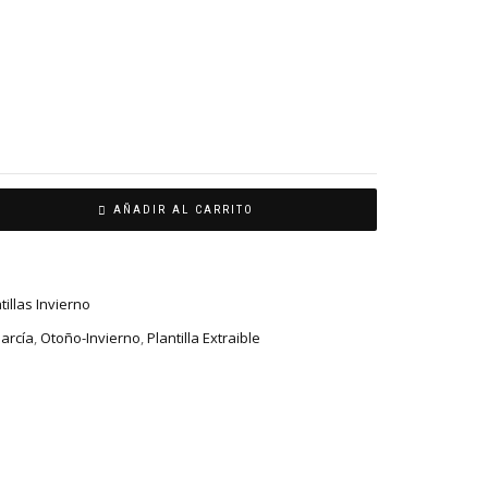
AÑADIR AL CARRITO
illas Invierno
arcía
,
Otoño-Invierno
,
Plantilla Extraible