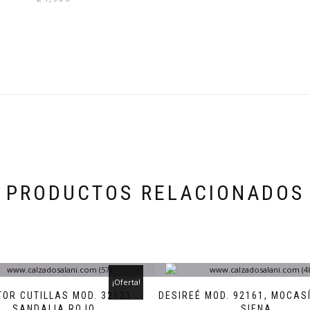
Este
producto
tiene
múltiples
variantes.
Las
opciones
se
pueden
elegir
en
la
página
PRODUCTOS RELACIONADOS
de
producto
¡Oferta!
OR CUTILLAS MOD. 32121
DESIREÉ MOD. 92161, MOCAS
SANDALIA ROJO
SIENA