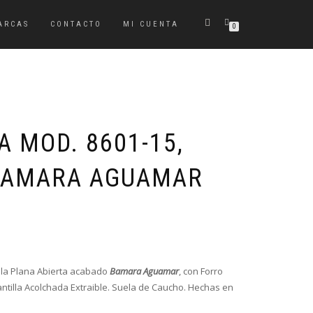
ARCAS
CONTACTO
MI CUENTA
0
 MOD. 8601-15,
BAMARA AGUAMAR
lla Plana Abierta acabado
Bamara Aguamar
, con Forro
lantilla Acolchada Extraible. Suela de Caucho. Hechas en