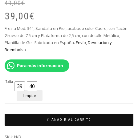
49,00
€
El
El
pr
pr
39,00
€
or
ac
er
es
Fresia Mod. 344, Sandalia en Piel, acabado color Cuero, con Tacón
49
39
Grueso de 7,5 cm y Plataforma de 2,5 cm, con detalle Metálico,
Plantilla de Gel. Fabricada en España.
Envío, Devolución y
Reembolso
Para más información
Talla
39
40
Limpiar
AÑADIR AL CARRITO
SKU:
N/D