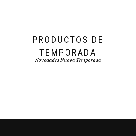
en
la
página
de
producto
PRODUCTOS DE
TEMPORADA
Novedades Nueva Temporada