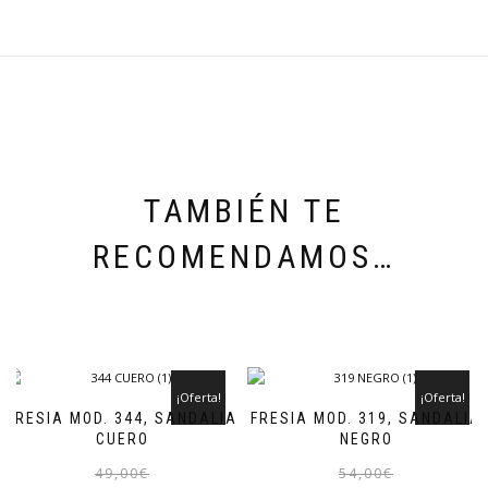
TAMBIÉN TE
RECOMENDAMOS…
¡Oferta!
¡Oferta!
FRESIA MOD. 344, SANDALIA
FRESIA MOD. 319, SANDALIA
CUERO
NEGRO
El
El
Este
49,00
€
54,00
€