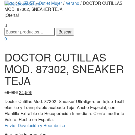
Inicio
/
OUTLET
/
Outlet Mujer
/
Verano
/ DOCTOR CUTILLAS
MOD. 87302, SNEAKER TEJA
Cambiar
¡Oferta!
navegaci
0
DOCTOR CUTILLAS
MOD. 87302, SNEAKER
TEJA
El
El
49,00
€
24,50
€
precio
precio
Doctor Cutillas Mod. 87302, Sneaker Ultraligero en tejido Textil
original
actual
elástico y Transpirable acabado Teja, Ancho Especial, con
era:
es:
Plantilla Extraible de Recuperación Inmediata. Cierre mediante
49,00€.
24,50€.
Velcro. Hecho en España.
Envío, Devolución y Reembolso
Para más información