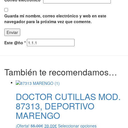
Guarda mi nombre, correo electrónico y web en este
navegador para la próxima vez que comente.
Este @ño
*
También te recomendamos…
DOCTOR CUTILLAS MOD.
87313, DEPORTIVO
MARENGO
El
El
Este
¡Oferta!
55,00
€
39,00
€
Seleccionar opciones