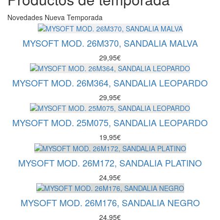
Las
página
opciones
de
Novedades Nueva Temporada
se
producto
pueden
elegir
MYSOFT MOD. 26M370, SANDALIA MALVA
en
29,95
€
la
página
de
MYSOFT MOD. 26M364, SANDALIA LEOPARDO
producto
29,95
€
MYSOFT MOD. 25M075, SANDALIA LEOPARDO
19,95
€
MYSOFT MOD. 26M172, SANDALIA PLATINO
24,95
€
MYSOFT MOD. 26M176, SANDALIA NEGRO
24,95
€