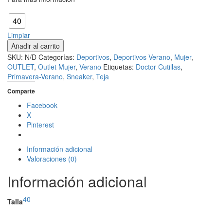
Talla
40
Limpiar
DOCTOR
Añadir al carrito
CUTILLAS
SKU:
N/D
Categorías:
Deportivos
,
Deportivos Verano
,
Mujer
,
MOD.
OUTLET
,
Outlet Mujer
,
Verano
Etiquetas:
Doctor Cutillas
,
87302,
Primavera-Verano
,
Sneaker
,
Teja
SNEAKER
Comparte
TEJA
cantidad
Facebook
X
Pinterest
Información adicional
Valoraciones (0)
Información adicional
40
Talla