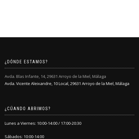
pueden
pueden
Este
original
actual
elegir
elegir
producto
era:
es:
en
en
tiene
64,95€.
38,95€.
la
la
múltiples
página
página
variantes.
de
de
Las
producto
producto
opciones
se
pueden
elegir
¿DÓNDE ESTAMOS?
en
la
Avda. Blas Infante, 14, 29631 Arroyo de la Miel, Málaga
página
Avda. Vicente Aleixandre, 10 Local, 29631 Arroyo de la Miel, Málaga
de
producto
¿CÚANDO ABRIMOS?
Lunes a Viernes: 10:00-14:00 / 17:00-20:30
Sábados: 10:00-14:00