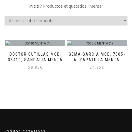
Inicio
/ Productos etiquetados “Menta”
DOCTOR CUTILLAS MOD.
GEMA GARCÍA MOD. 7005-
35410, SANDALIA MENTA
6, ZAPATILLA MENTA
59,95
€
24,95
€
Este
Este
producto
producto
tiene
tiene
múltiples
múltiples
variantes.
variantes.
Las
Las
opciones
opciones
se
se
pueden
pueden
elegir
elegir