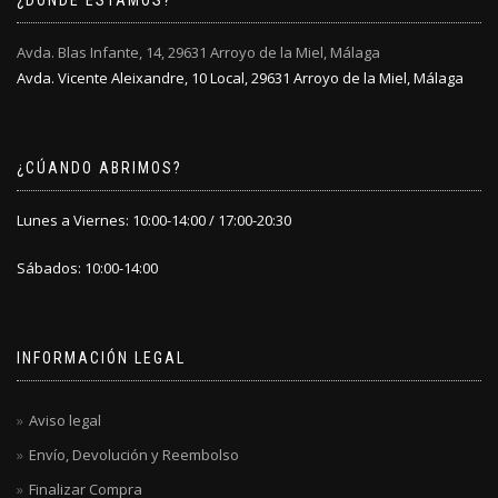
¿DÓNDE ESTAMOS?
en
en
la
la
Avda. Blas Infante, 14, 29631 Arroyo de la Miel, Málaga
página
página
Avda. Vicente Aleixandre, 10 Local, 29631 Arroyo de la Miel, Málaga
de
de
producto
producto
¿CÚANDO ABRIMOS?
Lunes a Viernes: 10:00-14:00 / 17:00-20:30
Sábados: 10:00-14:00
INFORMACIÓN LEGAL
Aviso legal
Envío, Devolución y Reembolso
Finalizar Compra