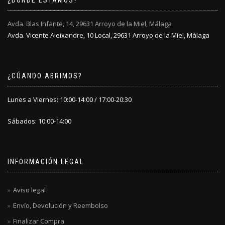
¿DÓNDE ESTAMOS?
en
en
la
la
Avda. Blas Infante, 14, 29631 Arroyo de la Miel, Málaga
página
página
Avda. Vicente Aleixandre, 10 Local, 29631 Arroyo de la Miel, Málaga
de
de
producto
producto
¿CÚANDO ABRIMOS?
Lunes a Viernes: 10:00-14:00 / 17:00-20:30
Sábados: 10:00-14:00
INFORMACIÓN LEGAL
Aviso legal
Envío, Devolución y Reembolso
Finalizar Compra