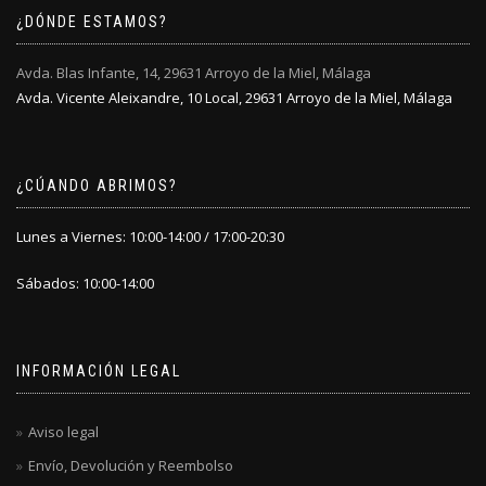
elegir
en
¿DÓNDE ESTAMOS?
en
la
la
página
Avda. Blas Infante, 14, 29631 Arroyo de la Miel, Málaga
página
de
Avda. Vicente Aleixandre, 10 Local, 29631 Arroyo de la Miel, Málaga
de
producto
producto
¿CÚANDO ABRIMOS?
Lunes a Viernes: 10:00-14:00 / 17:00-20:30
Sábados: 10:00-14:00
INFORMACIÓN LEGAL
Aviso legal
Envío, Devolución y Reembolso