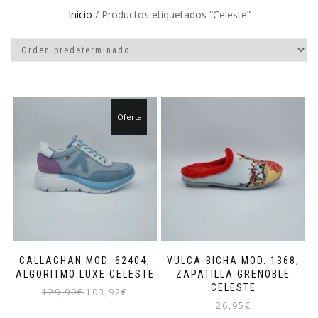
Inicio
/ Productos etiquetados “Celeste”
¡Oferta!
CALLAGHAN MOD. 62404,
VULCA-BICHA MOD. 1368,
ALGORITMO LUXE CELESTE
ZAPATILLA GRENOBLE
CELESTE
El
El
129,90
€
103,92
€
precio
precio
26,95
€
Este