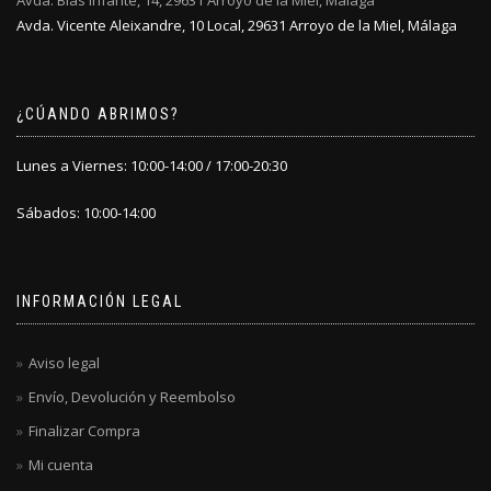
Avda. Blas Infante, 14, 29631 Arroyo de la Miel, Málaga
página
Avda. Vicente Aleixandre, 10 Local, 29631 Arroyo de la Miel, Málaga
de
producto
¿CÚANDO ABRIMOS?
Lunes a Viernes: 10:00-14:00 / 17:00-20:30
Sábados: 10:00-14:00
INFORMACIÓN LEGAL
Aviso legal
Envío, Devolución y Reembolso
Finalizar Compra
Mi cuenta