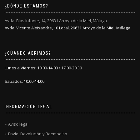
elegir
en
¿DÓNDE ESTAMOS?
en
la
la
página
Avda. Blas Infante, 14, 29631 Arroyo de la Miel, Málaga
página
de
Avda. Vicente Aleixandre, 10 Local, 29631 Arroyo de la Miel, Málaga
de
producto
producto
¿CÚANDO ABRIMOS?
Lunes a Viernes: 10:00-14:00 / 17:00-20:30
Sábados: 10:00-14:00
INFORMACIÓN LEGAL
Aviso legal
Envío, Devolución y Reembolso