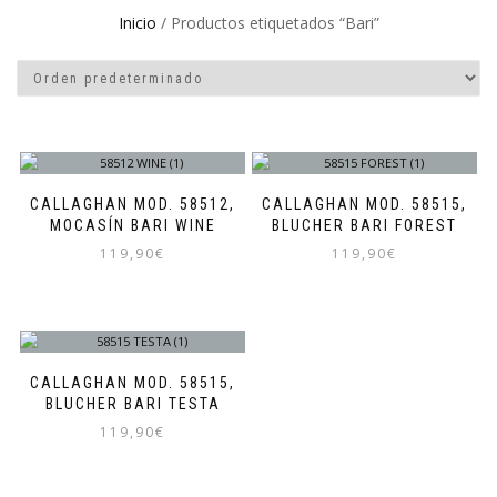
Inicio
/ Productos etiquetados “Bari”
CALLAGHAN MOD. 58512,
CALLAGHAN MOD. 58515,
MOCASÍN BARI WINE
BLUCHER BARI FOREST
119,90
€
119,90
€
Este
Este
producto
producto
tiene
tiene
múltiples
múltiples
variantes.
variantes.
CALLAGHAN MOD. 58515,
Las
Las
BLUCHER BARI TESTA
opciones
opciones
119,90
€
se
se
pueden
pueden
Este
elegir
elegir
producto