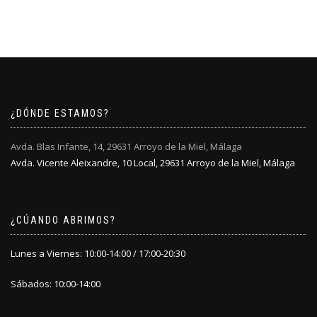
en
en
tiene
la
la
múltiples
página
página
variantes.
de
de
Las
producto
producto
opciones
se
pueden
elegir
¿DÓNDE ESTAMOS?
en
la
Avda. Blas Infante, 14, 29631 Arroyo de la Miel, Málaga
página
Avda. Vicente Aleixandre, 10 Local, 29631 Arroyo de la Miel, Málaga
de
producto
¿CÚANDO ABRIMOS?
Lunes a Viernes: 10:00-14:00 / 17:00-20:30
Sábados: 10:00-14:00