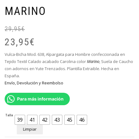
MARINO
29,95
€
El
El
pr
pr
23,95
€
or
ac
er
es
Vulca-Bicha Mod. 638, Alpargata para Hombre confeccionada en
29
23
Tejido Textil Calado acabado Carolina color
Marino
, S
uela de Caucho
con adornos en Yute Trenzados. Plantilla Extraible. Hecha en
España.
Envío, Devolución y Reembolso
Para más información
Talla
39
41
42
43
45
46
Limpiar