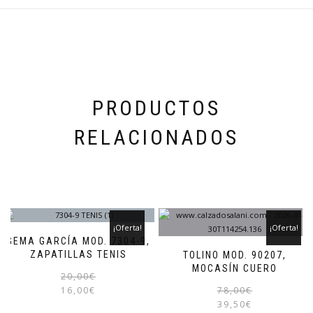
se
pueden
elegir
en
la
página
de
producto
PRODUCTOS
RELACIONADOS
¡Oferta!
¡Oferta!
GEMA GARCÍA MOD. 7304-9,
ZAPATILLAS TENIS
TOLINO MOD. 90207,
MOCASÍN CUERO
El
El
Este
20,00
€
precio
precio
producto
16,00
€
78,00
€
original
actual
tiene
39,50
€