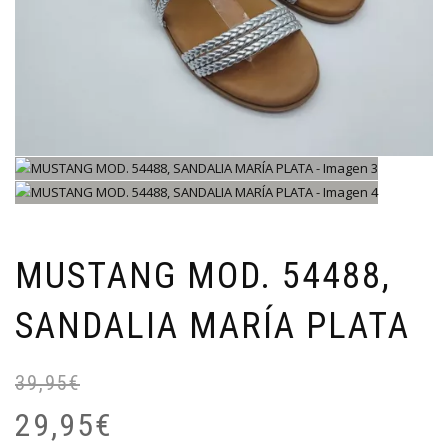
MUSTANG MOD. 54488,
SANDALIA MARÍA PLATA
39,95
€
El
El
pr
pr
29,95
€
or
ac