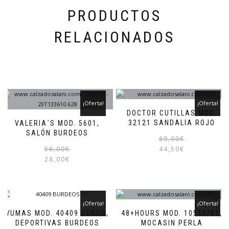
producto
PRODUCTOS
RELACIONADOS
¡Oferta!
¡Oferta!
DOCTOR CUTILLAS MOD.
32121 SANDALIA ROJO
VALERIA´S MOD. 5601,
SALÓN BURDEOS
89,00
€
El
El
Este
56,00
€
44,50
€
precio
precio
producto
28,00
€
original
actual
tiene
era:
es:
múltiples
56,00€.
28,00€.
variantes.
Las
¡Oferta!
¡Oferta!
opciones
YUMAS MOD. 40409 VENUS,
48+HOURS MOD. 10511/51,
se
DEPORTIVAS BURDEOS
MOCASIN PERLA