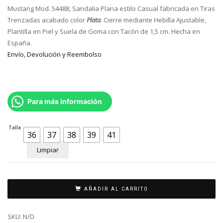
er
es
Mustang Mod. 54488, Sandalia Plana estilo Casual fabricada en Tiras
39
29
Trenzadas acabado color
Plata
. Cierre mediante Hebilla Ajustable,
P
lantilla en Piel
y Suela de Goma
con Tacón de 1,5 cm. Hecha en
España.
Envío, Devolución y Reembolso
Para más información
Talla
36
37
38
39
41
Limpiar
AÑADIR AL CARRITO
SKU:
N/D