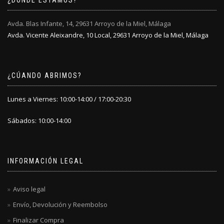
¿DÓNDE ESTAMOS?
en
en
la
la
Avda. Blas Infante, 14, 29631 Arroyo de la Miel, Málaga
página
página
Avda. Vicente Aleixandre, 10 Local, 29631 Arroyo de la Miel, Málaga
de
de
producto
producto
¿CÚANDO ABRIMOS?
Lunes a Viernes: 10:00-14:00 / 17:00-20:30
Sábados: 10:00-14:00
INFORMACIÓN LEGAL
Aviso legal
Envío, Devolución y Reembolso
Finalizar Compra