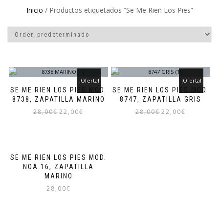
Inicio
/ Productos etiquetados “Se Me Rien Los Pies”
¡Oferta!
¡Oferta!
SE ME RIEN LOS PIES MOD.
SE ME RIEN LOS PIES MOD.
8738, ZAPATILLA MARINO
8747, ZAPATILLA GRIS
El
El
El
El
28,00
€
22,00
€
28,00
€
22,00
€
precio
precio
precio
precio
Este
Este
original
actual
original
actual
producto
producto
era:
es:
era:
es:
tiene
tiene
28,00€.
22,00€.
28,00€.
22,00€.
múltiples
múltiples
SE ME RIEN LOS PIES MOD.
variantes.
variantes.
NOA 16, ZAPATILLA
Las
Las
MARINO
opciones
opciones
28,00
€
se
se
Este
pueden
pueden
producto
elegir
elegir