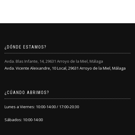
tiene
en
en
múltiples
la
la
variantes.
página
página
Las
de
de
opciones
producto
producto
se
pueden
elegir
¿DÓNDE ESTAMOS?
en
la
Avda. Blas Infante, 14, 29631 Arroyo de la Miel, Málaga
página
Avda. Vicente Aleixandre, 10 Local, 29631 Arroyo de la Miel, Málaga
de
producto
¿CÚANDO ABRIMOS?
Lunes a Viernes: 10:00-14:00 / 17:00-20:30
Sábados: 10:00-14:00