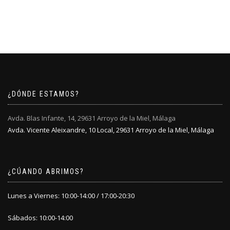
original
actual
producto
era:
es:
tiene
79,95€.
59,95€.
múltiples
variantes.
Las
opciones
se
pueden
elegir
¿DÓNDE ESTAMOS?
en
la
Avda. Blas Infante, 14, 29631 Arroyo de la Miel, Málaga
página
Avda. Vicente Aleixandre, 10 Local, 29631 Arroyo de la Miel, Málaga
de
producto
¿CÚANDO ABRIMOS?
Lunes a Viernes: 10:00-14:00 / 17:00-20:30
Sábados: 10:00-14:00