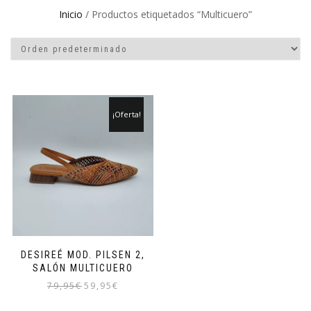
Inicio
/ Productos etiquetados “Multicuero”
¡Oferta!
DESIREÉ MOD. PILSEN 2,
SALÓN MULTICUERO
El
El
79,95
€
59,95
€
precio
precio
Este