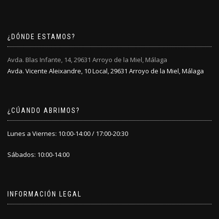
opciones
se
pueden
elegir
¿DÓNDE ESTAMOS?
en
la
Avda. Blas Infante, 14, 29631 Arroyo de la Miel, Málaga
página
Avda. Vicente Aleixandre, 10 Local, 29631 Arroyo de la Miel, Málaga
de
producto
¿CÚANDO ABRIMOS?
Lunes a Viernes: 10:00-14:00 / 17:00-20:30
Sábados: 10:00-14:00
INFORMACIÓN LEGAL