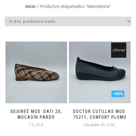
Inicio
/ Productos etiquetados “Manoletina”
¡Oferta!
DESIREÉ MOD. DATI 20,
DOCTOR CUTILLAS MOD.
MOCASÍN PARDO
75211, CONFORT PLOMO
El
El
79,95
€
75,00
€
45,00
€
precio
precio
Este
Este