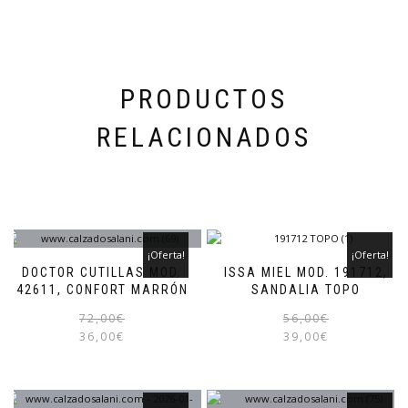
pueden
elegir
en
la
página
PRODUCTOS
de
producto
RELACIONADOS
¡Oferta!
¡Oferta!
DOCTOR CUTILLAS MOD.
ISSA MIEL MOD. 191712,
42611, CONFORT MARRÓN
SANDALIA TOPO
El
El
Este
72,00
€
56,00
€
precio
precio
producto
36,00
€
39,00
€
original
actual
tiene
era:
es:
múltiples
72,00€.
36,00€.
variantes.
Las