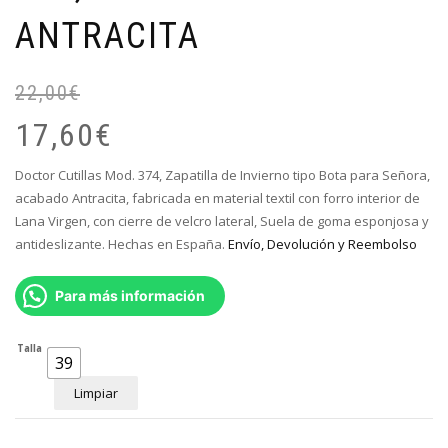
ANTRACITA
22,00
€
El
El
pr
pr
17,60
€
or
ac
er
es
Doctor Cutillas Mod. 374, Zapatilla de Invierno tipo Bota para Señora,
22
17
acabado Antracita, fabricada
en material textil con forro interior de
Lana Virgen, con cierre de velcro lateral, Suela de goma esponjosa y
antideslizante. Hechas en España.
Envío, Devolución y Reembolso
Para más información
Talla
39
Limpiar