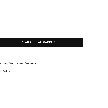
AÑADIR AL CARRITO
Mujer
,
Sandalias
,
Verano
o
,
Suave