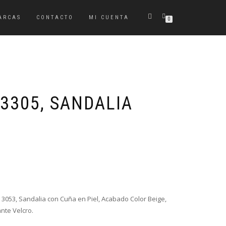
ARCAS
CONTACTO
MI CUENTA
0
3305, SANDALIA
El
El
precio
precio
original
actual
era:
es:
3053, Sandalia con Cuña en Piel, Acabado Color Beige,
66,00€.
49,00€.
ante Velcro.