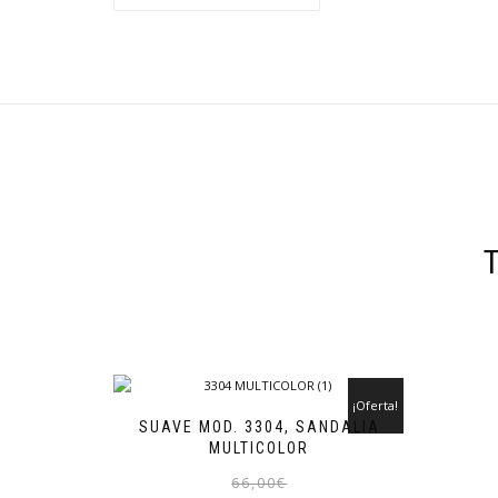
¡Oferta!
SUAVE MOD. 3304, SANDALIA
MULTICOLOR
El
El
Este
66,00
€