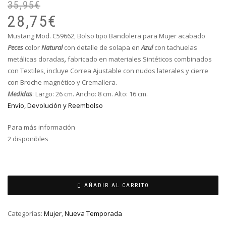
35,95
€
El
El
pr
pr
28,75
€
or
ac
Mustang Mod.
C59662
,
Bolso tipo Bandolera para Mujer acabado
er
es
Peces
color
Natural
con detalle de solapa en
Azul
con tachuelas
35
28
metálicas doradas
,
fabricado en materiales Sintéticos combinados
con Textiles, incluye Correa Ajustable con nudos laterales y cierre
con Broche magnético y Cremallera.
Medidas
: Largo: 26 cm. Ancho: 8 cm. Alto: 16 cm.
Envío, Devolución y Reembolso
Para más información
2 disponibles
AÑADIR AL CARRITO
Categorías:
Mujer
,
Nueva Temporada