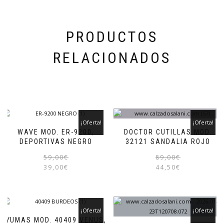
PRODUCTOS
RELACIONADOS
¡Oferta!
¡Oferta!
WAVE MOD. ER-9200,
DOCTOR CUTILLAS MOD.
DEPORTIVAS NEGRO
32121 SANDALIA ROJO
El
El
Este
59,00
€
89,00
€
precio
precio
producto
39,00
€
44,50
€
original
actual
tiene
era:
es:
múltiples
59,00€.
39,00€.
variantes.
Las
¡Oferta!
¡Oferta!
opciones
YUMAS MOD. 40409 VENUS,