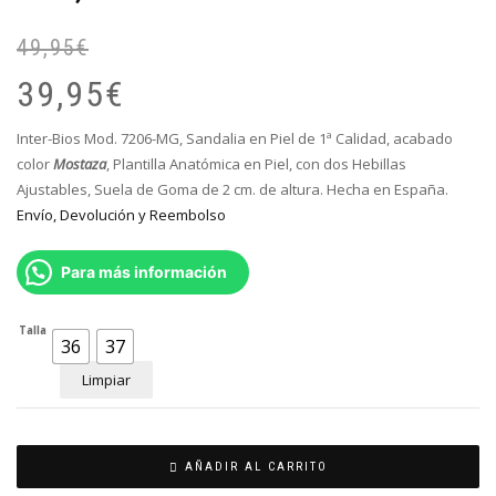
49,95
€
El
El
pr
pr
39,95
€
or
ac
er
es
Inter-Bios Mod. 7206-MG, Sandalia en Piel de 1ª Calidad, acabado
49
39
color
Mostaza
, Plantilla Anatómica en Piel, con dos Hebillas
Ajustables, Suela de Goma de 2 cm. de altura. Hecha en España.
Envío, Devolución y Reembolso
Para más información
Talla
36
37
Limpiar
AÑADIR AL CARRITO