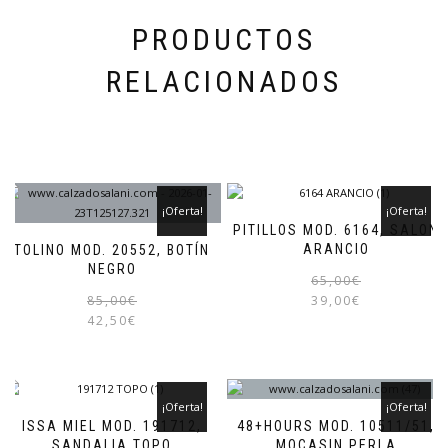
de
producto
PRODUCTOS
RELACIONADOS
¡Oferta!
¡Oferta!
PITILLOS MOD. 6164, SALON
ARANCIO
TOLINO MOD. 20552, BOTÍN
NEGRO
65,00
€
El
El
Este
85,00
€
39,00
€
precio
precio
producto
42,50
€
original
actual
tiene
era:
es:
múltiples
85,00€.
42,50€.
variantes.
Las
¡Oferta!
¡Oferta!
opciones
ISSA MIEL MOD. 191712,
48+HOURS MOD. 10511/51,
se
SANDALIA TOPO
MOCASIN PERLA